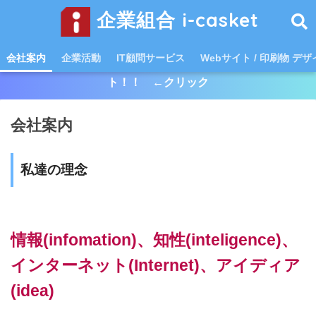
企業組合 i-casket
会社案内
企業活動
IT顧問サービス
Webサイト / 印刷物 デ
中堅女性社員を育てる “ハピキャスでプチ出向！”スター
ト！！ ←クリック
会社案内
私達の理念
情報(infomation)、知性(inteligence)、
インターネット(Internet)、アイディア
(idea)